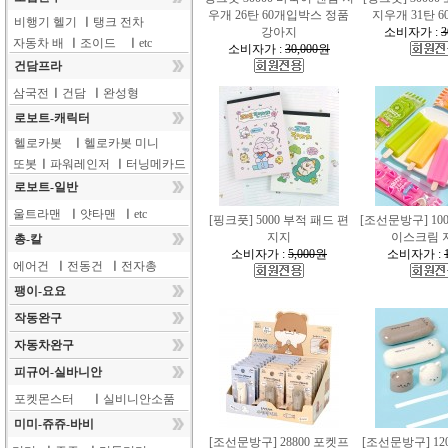
우개 26탄 60개입박스 정품
지우개 31탄 
비행기 헬기
ㅣ
탱크 전차
강아지
소비자가 :
3
자동차 배
ㅣ
조이드
ㅣ
etc
소비자가 :
30,000원
건담프라
삼국전
ㅣ
건담
ㅣ
완성형
로보트-캐릭터
헬로카봇
ㅣ
헬로카봇 미니
또봇
ㅣ
파워레인저
ㅣ
터닝메카드
로보트-일반
울트라맨
ㅣ
얏타맨
ㅣ
etc
[핑크풋] 5000 부적 패드 편
[조선문방구] 10
지지
이스크림 
총-칼
소비자가 :
5,000원
소비자가 :
에어건
ㅣ
전동건
ㅣ
전자총
팽이-요요
작동완구
자동차완구
피규어-실바니안
포켓몬스터
ㅣ
실비니안소품
미미-쥬쥬-바비
[조선문방구] 28800 포켓프
[조선문방구] 12