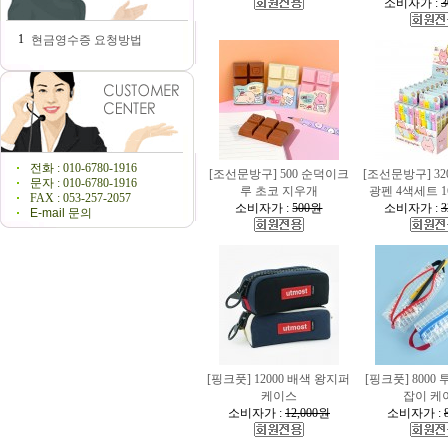
소비자가 :
3
1
현금영수증 요청방법
전화 : 010-6780-1916
[조선문방구] 500 순덕이크
[조선문방구] 32
문자 : 010-6780-1916
루 초코 지우개
광펜 4색세트 
FAX : 053-257-2057
소비자가 :
500원
소비자가 :
3
E-mail 문의
[핑크풋] 12000 배색 왕지퍼
[핑크풋] 8000
케이스
잡이 케
소비자가 :
12,000원
소비자가 :