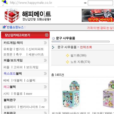
가격이 변경되는 상품이
문구 사무용품
카드게임-딱지
문구 사무용품
>
전체조회
유희왕
ㅣ
뱅가드
ㅣ
신비아파트
포켓몬
ㅣ
축구
ㅣ
세븐나이츠
필기류(386)
퍼즐/보드게임
노트 지류(374)
퍼즐
ㅣ
고피쉬
ㅣ
보드게임
옥스포드
블럭
총 1403건
베베
ㅣ
대블럭
ㅣ
소블럭
레고
블럭
시티
ㅣ
듀플로
ㅣ
more
블럭완구
킵플레이
ㅣ
텐카이나이트
ㅣ
etc
조립완구
핑크풋 30000 바둑이 랜덤 지
[핑크풋] 3000