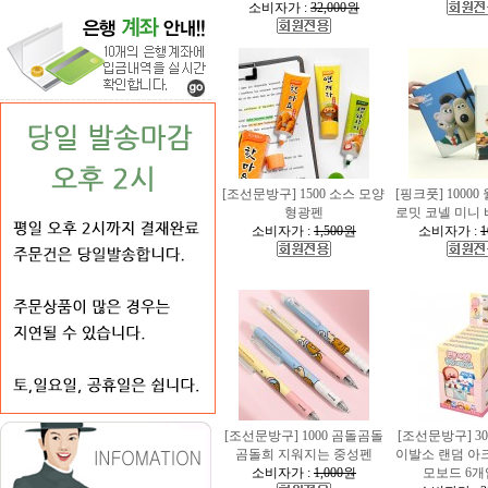
소비자가 :
32,000원
[조선문방구] 1500 소스 모양
[핑크풋] 1000
형광펜
로밋 코넬 미니
소비자가 :
1,500원
소비자가 :
1
[조선문방구] 1000 곰돌곰돌
[조선문방구] 30
곰돌희 지워지는 중성펜
이발소 랜덤 아
소비자가 :
1,000원
모보드 6