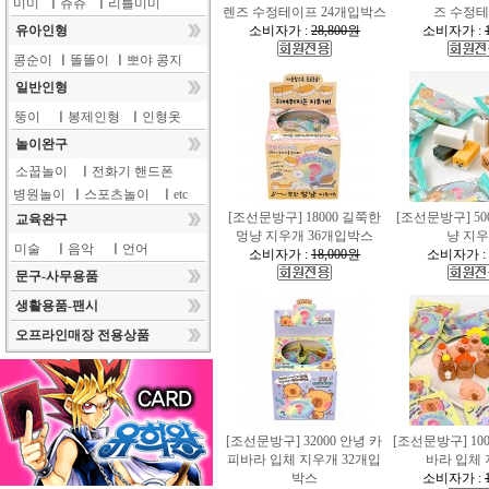
미미
ㅣ
쥬쥬
ㅣ
리틀미미
렌즈 수정테이프 24개입박스
즈 수정
유아인형
소비자가 :
28,800원
소비자가 :
콩순이
ㅣ
똘똘이
ㅣ
뽀야 콩지
일반인형
뚱이
ㅣ
봉제인형
ㅣ
인형옷
놀이완구
소꿉놀이
ㅣ
전화기 핸드폰
병원놀이
ㅣ
스포츠놀이
ㅣ
etc
[조선문방구] 18000 길쭉한
[조선문방구] 50
교육완구
멍냥 지우개 36개입박스
냥 지
미술
ㅣ
음악
ㅣ
언어
소비자가 :
18,000원
소비자가 
문구-사무용품
생활용품-팬시
오프라인매장 전용상품
[조선문방구] 32000 안녕 카
[조선문방구] 10
피바라 입체 지우개 32개입
바라 입체
박스
소비자가 :