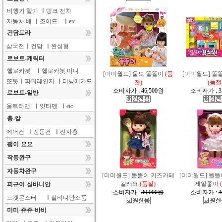
비행기 헬기
ㅣ
탱크 전차
자동차 배
ㅣ
조이드
ㅣ
etc
건담프라
삼국전
ㅣ
건담
ㅣ
완성형
로보트-캐릭터
헬로카봇
ㅣ
헬로카봇 미니
[미미월드] 울보 똘똘이
(품
[미미월드] 똘
또봇
ㅣ
파워레인저
ㅣ
터닝메카드
절)
(품절
소비자가 :
46,500원
소비자가 :
3
로보트-일반
울트라맨
ㅣ
얏타맨
ㅣ
etc
총-칼
에어건
ㅣ
전동건
ㅣ
전자총
팽이-요요
작동완구
자동차완구
[미미월드] 똘똘이 키즈카페
[미미월드] 똘
갈래요
(품절)
제일좋아
피규어-실바니안
소비자가 :
30,000원
소비자가 :
3
포켓몬스터
ㅣ
실비니안소품
미미-쥬쥬-바비