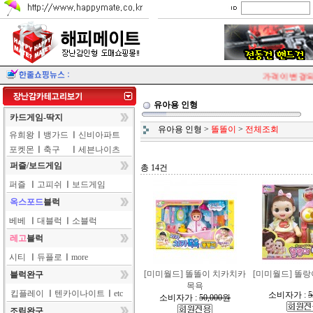
가격이 변경되는
유아용 인형
카드게임-딱지
유아용 인형
>
똘똘이
>
전체조회
유희왕
ㅣ
뱅가드
ㅣ
신비아파트
포켓몬
ㅣ
축구
ㅣ
세븐나이츠
퍼즐/보드게임
총 14건
퍼즐
ㅣ
고피쉬
ㅣ
보드게임
옥스포드
블럭
베베
ㅣ
대블럭
ㅣ
소블럭
레고
블럭
시티
ㅣ
듀플로
ㅣ
more
[미미월드] 똘똘이 치카치카
[미미월드] 똘
블럭완구
목욕
킵플레이
ㅣ
텐카이나이트
ㅣ
etc
소비자가 :
5
소비자가 :
50,000원
조립완구