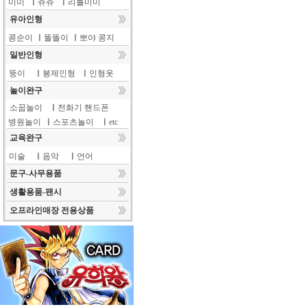
미미
ㅣ
쥬쥬
ㅣ
리틀미미
유아인형
콩순이
ㅣ
똘똘이
ㅣ
뽀야 콩지
일반인형
뚱이
ㅣ
봉제인형
ㅣ
인형옷
놀이완구
소꿉놀이
ㅣ
전화기 핸드폰
병원놀이
ㅣ
스포츠놀이
ㅣ
etc
교육완구
미술
ㅣ
음악
ㅣ
언어
문구-사무용품
생활용품-팬시
오프라인매장 전용상품