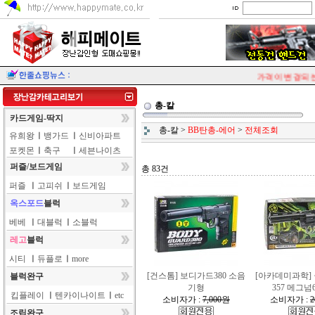
가격이 변경되는 
총-칼
카드게임-딱지
총-칼
>
BB탄총-에어
>
전체조회
유희왕
ㅣ
뱅가드
ㅣ
신비아파트
포켓몬
ㅣ
축구
ㅣ
세븐나이츠
퍼즐/보드게임
총 83건
퍼즐
ㅣ
고피쉬
ㅣ
보드게임
옥스포드
블럭
베베
ㅣ
대블럭
ㅣ
소블럭
레고
블럭
시티
ㅣ
듀플로
ㅣ
more
[건스톰] 보디가드380 소음
[아카데미과학]
블럭완구
기형
357 메그넘6
킵플레이
ㅣ
텐카이나이트
ㅣ
etc
소비자가 :
7,000원
소비자가 :
2
조립완구