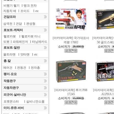
비행기 헬기
ㅣ
탱크 전차
자동차 배
ㅣ
조이드
ㅣ
etc
건담프라
삼국전
ㅣ
건담
ㅣ
완성형
로보트-캐릭터
헬로카봇
ㅣ
헬로카봇 미니
[아카데미과학] 국가대표사
[아카데미과학]
또봇
ㅣ
파워레인저
ㅣ
터닝메카드
격왕 17602
50 골드스페셜
소비자가 :
28,000원
소비자가 :
3
로보트-일반
울트라맨
ㅣ
얏타맨
ㅣ
etc
총-칼
에어건
ㅣ
전동건
ㅣ
전자총
팽이-요요
작동완구
자동차완구
[아카데미과학] 루거 P08
[아카데미과학]
17245
ALPHA 1
피규어-실바니안
소비자가 :
55,000원
소비자가 :
1
포켓몬스터
ㅣ
실비니안소품
미미-쥬쥬-바비