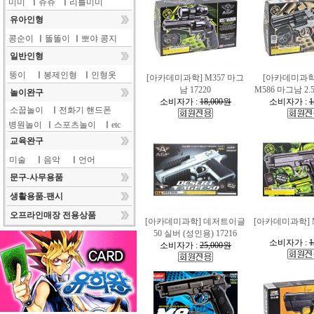
미미
ㅣ
쥬쥬
ㅣ
리틀미미
유아인형
콩순이
ㅣ
똘똘이
ㅣ
뽀야 콩지
일반인형
뚱이
ㅣ
봉제인형
ㅣ
인형옷
[아카데미과학] M357 마그
[아카데미과학
남 17220
M586 마그남 2.
놀이완구
소비자가 :
18,000원
소비자가 :
1
소꿉놀이
ㅣ
전화기 핸드폰
병원놀이
ㅣ
스포츠놀이
ㅣ
etc
교육완구
미술
ㅣ
음악
ㅣ
언어
문구-사무용품
생활용품-팬시
오프라인매장 전용상품
[아카데미과학] 데저트이글
[아카데미과학] M9
50 실버 (성인용) 17216
소비자가 :
1
소비자가 :
25,000원