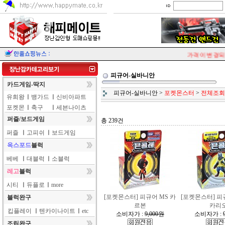
가격이 변경되는
피규어-실바니안
카드게임-딱지
피규어-실바니안
>
포켓몬스터
>
전체조회
유희왕
ㅣ
뱅가드
ㅣ
신비아파트
포켓몬
ㅣ
축구
ㅣ
세븐나이츠
퍼즐/보드게임
총 239건
퍼즐
ㅣ
고피쉬
ㅣ
보드게임
옥스포드
블럭
베베
ㅣ
대블럭
ㅣ
소블럭
레고
블럭
시티
ㅣ
듀플로
ㅣ
more
[포켓몬스터] 피규어 MS 카
[포켓몬스터] 피
블럭완구
르본
카리
킵플레이
ㅣ
텐카이나이트
ㅣ
etc
소비자가 :
9,000원
소비자가 :
조립완구