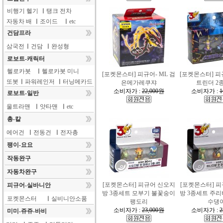
비행기 헬기
ㅣ
탱크 전차
자동차 배
ㅣ
조이드
ㅣ
etc
건담프라
삼국전
ㅣ
건담
ㅣ
완성형
로보트-캐릭터
헬로카봇
ㅣ
헬로카봇 미니
[포켓몬스터] 피규어- ML 검
[포켓몬스터] 피규
또봇
ㅣ
파워레인저
ㅣ
터닝메카드
은메가레쿠쟈
트린더 2
소비자가 :
22,000원
소비자가 :
1
로보트-일반
울트라맨
ㅣ
얏타맨
ㅣ
etc
총-칼
에어건
ㅣ
전동건
ㅣ
전자총
팽이-요요
작동완구
자동차완구
[포켓몬스터] 피규어 신오지
[포켓몬스터] 
피규어-실바니안
방 3종세트 모부기 불꽃숭이
방 3종세트 주
포켓몬스터
ㅣ
실비니안소품
팽도리
수댕
소비자가 :
23,000원
소비자가 :
2
미미-쥬쥬-바비