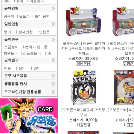
미미
ㅣ
쥬쥬
ㅣ
리틀미미
유아인형
콩순이
ㅣ
똘똘이
ㅣ
뽀야 콩지
일반인형
뚱이
ㅣ
봉제인형
ㅣ
인형옷
놀이완구
[포켓몬스터] 피규어 팔데아
[포켓몬스터] 
소꿉놀이
ㅣ
전화기 핸드폰
지방 3종세트 나오하 뜨아거
방 3종세트 나
병원놀이
ㅣ
스포츠놀이
ㅣ
etc
꾸왁스
물짱
소비자가 :
23,000원
소비자가 :
2
교육완구
미술
ㅣ
음악
ㅣ
언어
문구-사무용품
생활용품-팬시
오프라인매장 전용상품
[포켓몬스터] 피규어- MS 뚜
[포켓몬스터] 피
꾸리
타
소비자가 :
8,000원
소비자가 :
2