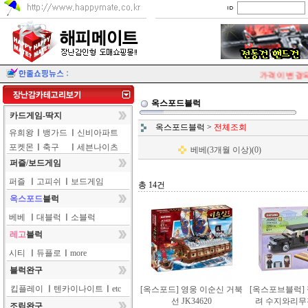
가격이 변경되는
옥스포드블럭
카드게임-딱지
옥스포드블럭
>
전체조회
유희왕
ㅣ
뱅가드
ㅣ
신비아파트
포켓몬
ㅣ
축구
ㅣ
세븐나이츠
베베(3개월 이상)(0)
퍼즐/보드게임
퍼즐
ㅣ
고피쉬
ㅣ
보드게임
총 14건
옥스포드
블럭
베베
ㅣ
대블럭
ㅣ
소블럭
레고
블럭
시티
ㅣ
듀플로
ㅣ
more
블럭완구
킵플레이
ㅣ
텐카이나이트
ㅣ
etc
[옥스포드] 영웅 이순신 거북
[옥스포브블럭]
선 JK34620
려 수지와리무진 
조립완구