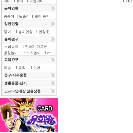
미미
ㅣ
쥬쥬
ㅣ
리틀미미
유아인형
콩순이
ㅣ
똘똘이
ㅣ
뽀야 콩지
일반인형
뚱이
ㅣ
봉제인형
ㅣ
인형옷
놀이완구
소꿉놀이
ㅣ
전화기 핸드폰
병원놀이
ㅣ
스포츠놀이
ㅣ
etc
교육완구
미술
ㅣ
음악
ㅣ
언어
문구-사무용품
생활용품-팬시
오프라인매장 전용상품