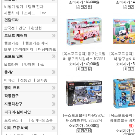
소비자가 :
83,000원
소비자가 :
4
비행기 헬기
ㅣ
탱크 전차
자동차 배
ㅣ
조이드
ㅣ
etc
건담프라
삼국전
ㅣ
건담
ㅣ
완성형
로보트-캐릭터
헬로카봇
ㅣ
헬로카봇 미니
또봇
ㅣ
파워레인저
ㅣ
터닝메카드
[옥스포드블럭] 짱구는못말
[옥스포드블럭]
로보트-일반
려 짱구유치원버스 JG3621
려 짱구놀이터 
소비자가 :
40,000원
소비자가 :
5
울트라맨
ㅣ
얏타맨
ㅣ
etc
총-칼
에어건
ㅣ
전동건
ㅣ
전자총
팽이-요요
작동완구
자동차완구
피규어-실바니안
[옥스포드블럭] 타운SWAT
[옥스포드블럭]
포켓몬스터
ㅣ
실비니안소품
버스테러진압 ST33374
빅헤드블록 비
소비자가 :
58,000원
절)
미미-쥬쥬-바비
소비자가 :
1