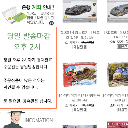
[XD프라] 람보르기니 테르
[XD프라] 람
FKP 37 1
조 밀레니오 15139
소비자가 :
3
소비자가 :
36,000원
[아카데미과학] 태양광판옥
[아카데미과학] 
선 18154A
3909 밴 1
소비자가 :
20,000원
소비자가 :
3