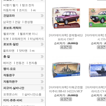
비행기 헬기
ㅣ
탱크 전차
자동차 배
ㅣ
조이드
ㅣ
etc
건담프라
삼국전
ㅣ
건담
ㅣ
완성형
로보트-캐릭터
헬로카봇
ㅣ
헬로카봇 미니
[아카데미과학] 경제형세단
[아카데미과학] 
또봇
ㅣ
파워레인저
ㅣ
터닝메카드
브리사 15617
시 151
소비자가 :
28,000원
소비자가 :
2
로보트-일반
울트라맨
ㅣ
얏타맨
ㅣ
etc
총-칼
에어건
ㅣ
전동건
ㅣ
전자총
팽이-요요
작동완구
자동차완구
[아카데미과학] 미해군전함
[아카데미과학] 
피규어-실바니안
미주리 BB-63 14222A MCP
라이즈 CV-6
포켓몬스터
ㅣ
실비니안소품
소비자가 :
20,000원
소비자가 :
2
미미-쥬쥬-바비