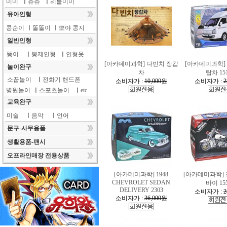
미미
ㅣ
쥬쥬
ㅣ
리틀미미
유아인형
콩순이
ㅣ
똘똘이
ㅣ
뽀야 콩지
일반인형
뚱이
ㅣ
봉제인형
ㅣ
인형옷
[아카데미과학] 다빈치 장갑
[아카데미과학]
놀이완구
차
탑차 15
소꿉놀이
ㅣ
전화기 핸드폰
소비자가 :
10,000원
소비자가 :
2
병원놀이
ㅣ
스포츠놀이
ㅣ
etc
교육완구
미술
ㅣ
음악
ㅣ
언어
문구-사무용품
생활용품-팬시
오프라인매장 전용상품
[아카데미과학] 1948
[아카데미과학]
CHEVROLET SEDAN
바이 15
DELIVERY 2303
소비자가 :
2
소비자가 :
36,000원