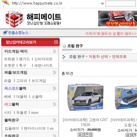
가격이 변경되는 상품이 많으니 상
조립 완구
카드게임-딱지
조립 완구
>
자동차 선박
>
전체조회
유희왕
ㅣ
뱅가드
ㅣ
신비아파트
포켓몬
ㅣ
축구
ㅣ
세븐나이츠
퍼즐/보드게임
총 81건
퍼즐
ㅣ
고피쉬
ㅣ
보드게임
옥스포드
블럭
베베
ㅣ
대블럭
ㅣ
소블럭
레고
블럭
시티
ㅣ
듀플로
ㅣ
more
[아카데미과학] 그랜저 GN7
[아카데미과학]
블럭완구
15620
도함 14
킵플레이
ㅣ
텐카이나이트
ㅣ
etc
소비자가 :
26,000원
소비자가 :
1
조립완구