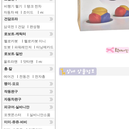
비행기 헬기
ㅣ
탱크 전차
자동차 배
ㅣ
조이드
ㅣ
etc
건담프라
삼국전
ㅣ
건담
ㅣ
완성형
로보트-캐릭터
헬로카봇
ㅣ
헬로카봇 미니
또봇
ㅣ
파워레인저
ㅣ
터닝메카드
로보트-일반
울트라맨
ㅣ
얏타맨
ㅣ
etc
총-칼
에어건
ㅣ
전동건
ㅣ
전자총
팽이-요요
작동완구
자동차완구
피규어-실바니안
포켓몬스터
ㅣ
실비니안소품
미미-쥬쥬-바비