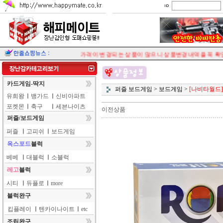
가격이 변경되는 상품이 많으니 상품변경내역을 꼭 확인
카드게임-딱지
퍼즐 보드게임
>
보드게임
>
[나비타월드
유희왕
ㅣ
뱅가드
ㅣ
신비아파트
포켓몬
ㅣ
축구
ㅣ
세븐나이츠
이전상품
퍼즐/보드게임
퍼즐
ㅣ
고피쉬
ㅣ
보드게임
옥스포드
블럭
베베
ㅣ
대블럭
ㅣ
소블럭
레고
블럭
시티
ㅣ
듀플로
ㅣ
more
블럭완구
킵플레이
ㅣ
텐카이나이트
ㅣ
etc
조립완구