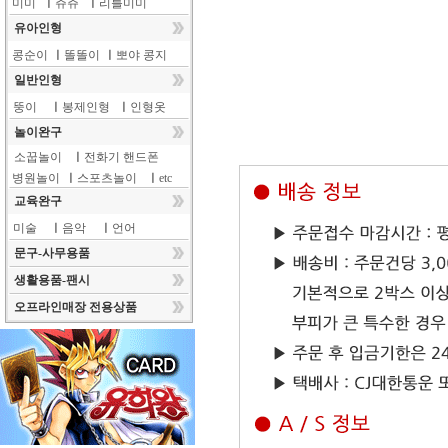
미미
ㅣ
쥬쥬
ㅣ
리틀미미
유아인형
콩순이
ㅣ
똘똘이
ㅣ
뽀야 콩지
일반인형
뚱이
ㅣ
봉제인형
ㅣ
인형옷
놀이완구
소꿉놀이
ㅣ
전화기 핸드폰
병원놀이
ㅣ
스포츠놀이
ㅣ
etc
교육완구
미술
ㅣ
음악
ㅣ
언어
문구-사무용품
생활용품-팬시
오프라인매장 전용상품