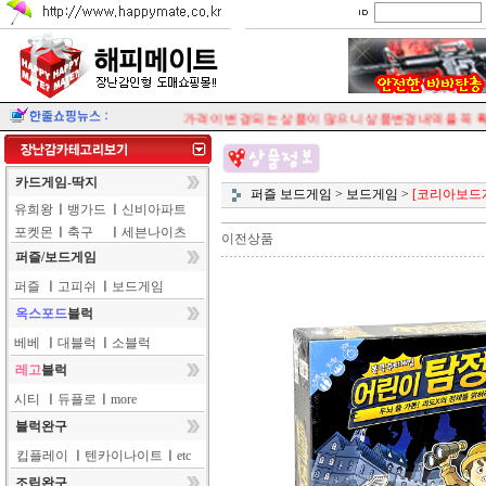
가격이 변경되는 상품이 많으니 상품변경내역을 꼭 확
카드게임-딱지
퍼즐 보드게임
>
보드게임
>
[코리아보드
유희왕
ㅣ
뱅가드
ㅣ
신비아파트
포켓몬
ㅣ
축구
ㅣ
세븐나이츠
이전상품
퍼즐/보드게임
퍼즐
ㅣ
고피쉬
ㅣ
보드게임
옥스포드
블럭
베베
ㅣ
대블럭
ㅣ
소블럭
레고
블럭
시티
ㅣ
듀플로
ㅣ
more
블럭완구
킵플레이
ㅣ
텐카이나이트
ㅣ
etc
조립완구