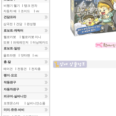
비행기 헬기
ㅣ
탱크 전차
자동차 배
ㅣ
조이드
ㅣ
etc
건담프라
삼국전
ㅣ
건담
ㅣ
완성형
로보트-캐릭터
헬로카봇
ㅣ
헬로카봇 미니
또봇
ㅣ
파워레인저
ㅣ
터닝메카드
로보트-일반
울트라맨
ㅣ
얏타맨
ㅣ
etc
총-칼
에어건
ㅣ
전동건
ㅣ
전자총
팽이-요요
작동완구
자동차완구
피규어-실바니안
포켓몬스터
ㅣ
실비니안소품
미미-쥬쥬-바비