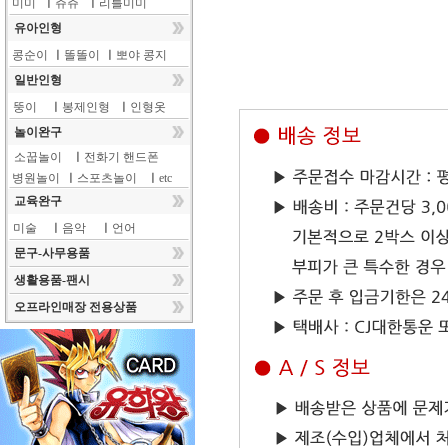
미미
ㅣ
쥬쥬
ㅣ
리틀미미
유아인형
콩순이
ㅣ
똘똘이
ㅣ
뽀야 콩지
일반인형
뚱이
ㅣ
봉제인형
ㅣ
인형옷
놀이완구
소꿉놀이
ㅣ
전화기 핸드폰
병원놀이
ㅣ
스포츠놀이
ㅣ
etc
교육완구
미술
ㅣ
음악
ㅣ
언어
문구-사무용품
생활용품-팬시
오프라인매장 전용상품