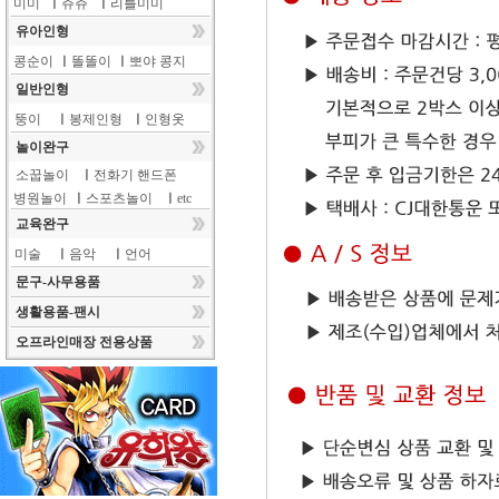
미미
ㅣ
쥬쥬
ㅣ
리틀미미
유아인형
콩순이
ㅣ
똘똘이
ㅣ
뽀야 콩지
일반인형
뚱이
ㅣ
봉제인형
ㅣ
인형옷
놀이완구
소꿉놀이
ㅣ
전화기 핸드폰
병원놀이
ㅣ
스포츠놀이
ㅣ
etc
교육완구
미술
ㅣ
음악
ㅣ
언어
문구-사무용품
생활용품-팬시
오프라인매장 전용상품