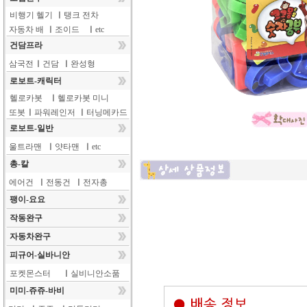
비행기 헬기
ㅣ
탱크 전차
자동차 배
ㅣ
조이드
ㅣ
etc
건담프라
삼국전
ㅣ
건담
ㅣ
완성형
로보트-캐릭터
헬로카봇
ㅣ
헬로카봇 미니
또봇
ㅣ
파워레인저
ㅣ
터닝메카드
로보트-일반
울트라맨
ㅣ
얏타맨
ㅣ
etc
총-칼
에어건
ㅣ
전동건
ㅣ
전자총
팽이-요요
작동완구
자동차완구
피규어-실바니안
포켓몬스터
ㅣ
실비니안소품
미미-쥬쥬-바비