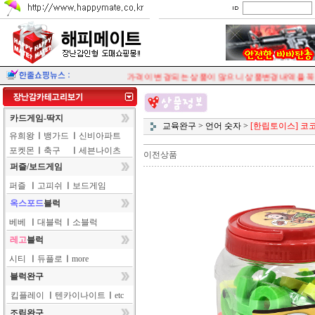
가격이 변경되는 상품이 많으니 상품변경내역을 꼭 
카드게임-딱지
교육완구
>
언어 숫자
>
[한립토이스] 코
유희왕
ㅣ
뱅가드
ㅣ
신비아파트
포켓몬
ㅣ
축구
ㅣ
세븐나이츠
이전상품
퍼즐/보드게임
퍼즐
ㅣ
고피쉬
ㅣ
보드게임
옥스포드
블럭
베베
ㅣ
대블럭
ㅣ
소블럭
레고
블럭
시티
ㅣ
듀플로
ㅣ
more
블럭완구
킵플레이
ㅣ
텐카이나이트
ㅣ
etc
조립완구