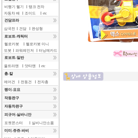
비행기 헬기
ㅣ
탱크 전차
자동차 배
ㅣ
조이드
ㅣ
etc
건담프라
삼국전
ㅣ
건담
ㅣ
완성형
로보트-캐릭터
헬로카봇
ㅣ
헬로카봇 미니
또봇
ㅣ
파워레인저
ㅣ
터닝메카드
로보트-일반
울트라맨
ㅣ
얏타맨
ㅣ
etc
총-칼
에어건
ㅣ
전동건
ㅣ
전자총
팽이-요요
작동완구
자동차완구
피규어-실바니안
포켓몬스터
ㅣ
실비니안소품
미미-쥬쥬-바비