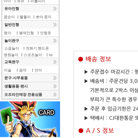
미미
ㅣ
쥬쥬
ㅣ
리틀미미
유아인형
콩순이
ㅣ
똘똘이
ㅣ
뽀야 콩지
일반인형
뚱이
ㅣ
봉제인형
ㅣ
인형옷
놀이완구
소꿉놀이
ㅣ
전화기 핸드폰
병원놀이
ㅣ
스포츠놀이
ㅣ
etc
교육완구
미술
ㅣ
음악
ㅣ
언어
문구-사무용품
생활용품-팬시
오프라인매장 전용상품