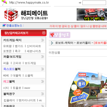
가격이 변경되는 상품이 많으니 상품변경내역을 
카드게임-딱지
로보트-캐릭터
>
로보카폴리
>
[로보카폴
유희왕
ㅣ
뱅가드
ㅣ
신비아파트
포켓몬
ㅣ
축구
ㅣ
세븐나이츠
이전상품
퍼즐/보드게임
퍼즐
ㅣ
고피쉬
ㅣ
보드게임
옥스포드
블럭
베베
ㅣ
대블럭
ㅣ
소블럭
레고
블럭
시티
ㅣ
듀플로
ㅣ
more
블럭완구
킵플레이
ㅣ
텐카이나이트
ㅣ
etc
조립완구