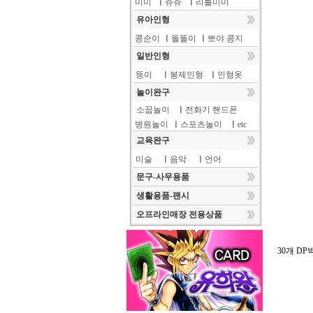
미미
ㅣ
쥬쥬
ㅣ
리틀미미
유아인형
콩순이
ㅣ
똘똘이
ㅣ
뽀야 콩지
일반인형
뚱이
ㅣ
봉제인형
ㅣ
인형옷
놀이완구
소꿉놀이
ㅣ
전화기 핸드폰
병원놀이
ㅣ
스포츠놀이
ㅣ
etc
교육완구
미술
ㅣ
음악
ㅣ
언어
문구-사무용품
생활용품-팬시
오프라인매장 전용상품
30개 DP박