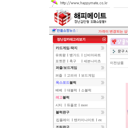
가격이 변경되는 상품이
카드게임-딱지
문구 
유희왕
ㅣ
뱅가드
ㅣ
신비아파트
포켓몬
ㅣ
축구
ㅣ
세븐나이츠
이전상품
퍼즐/보드게임
퍼즐
ㅣ
고피쉬
ㅣ
보드게임
옥스포드
블럭
베베
ㅣ
대블럭
ㅣ
소블럭
레고
블럭
시티
ㅣ
듀플로
ㅣ
more
블럭완구
킵플레이
ㅣ
텐카이나이트
ㅣ
etc
조립완구