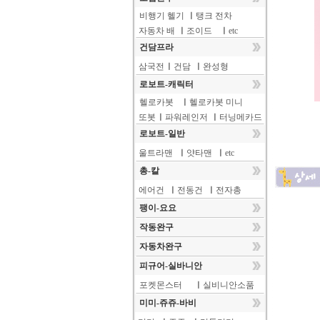
비행기 헬기
ㅣ
탱크 전차
자동차 배
ㅣ
조이드
ㅣ
etc
건담프라
삼국전
ㅣ
건담
ㅣ
완성형
로보트-캐릭터
헬로카봇
ㅣ
헬로카봇 미니
또봇
ㅣ
파워레인저
ㅣ
터닝메카드
로보트-일반
울트라맨
ㅣ
얏타맨
ㅣ
etc
총-칼
에어건
ㅣ
전동건
ㅣ
전자총
팽이-요요
작동완구
자동차완구
피규어-실바니안
포켓몬스터
ㅣ
실비니안소품
미미-쥬쥬-바비