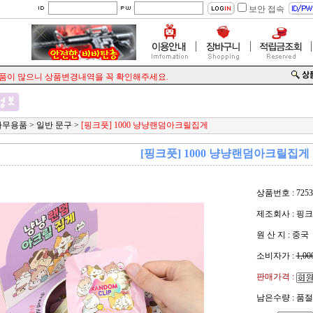
보안 접속
 많으니 상품변경내역을 꼭 확인해주세요.
사무용품
>
일반 문구
>
[핑크풋] 1000 냥냥랜덤아크릴집게
[핑크풋] 1000 냥냥랜덤아크릴집게
상품번호 : 7253
제조회사 : 핑
원 산 지 : 중국
소비자가 :
1,00
판매가격 :
남은수량 : 품절