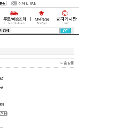
다음상품
87
크풋
0
원