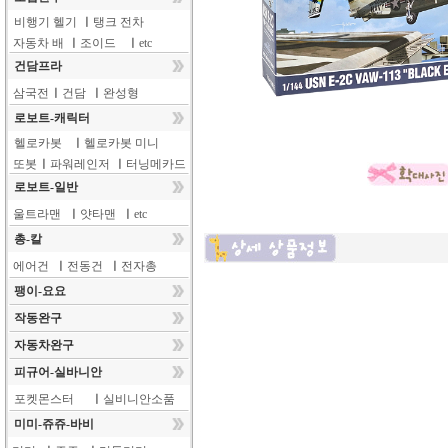
비행기 헬기
ㅣ
탱크 전차
자동차 배
ㅣ
조이드
ㅣ
etc
건담프라
삼국전
ㅣ
건담
ㅣ
완성형
로보트-캐릭터
헬로카봇
ㅣ
헬로카봇 미니
또봇
ㅣ
파워레인저
ㅣ
터닝메카드
로보트-일반
울트라맨
ㅣ
얏타맨
ㅣ
etc
총-칼
에어건
ㅣ
전동건
ㅣ
전자총
팽이-요요
작동완구
자동차완구
피규어-실바니안
포켓몬스터
ㅣ
실비니안소품
미미-쥬쥬-바비