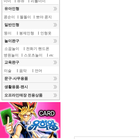
미미
ㅣ
쥬쥬
ㅣ
리틀미미
유아인형
콩순이
ㅣ
똘똘이
ㅣ
뽀야 콩지
일반인형
뚱이
ㅣ
봉제인형
ㅣ
인형옷
놀이완구
소꿉놀이
ㅣ
전화기 핸드폰
병원놀이
ㅣ
스포츠놀이
ㅣ
etc
교육완구
미술
ㅣ
음악
ㅣ
언어
문구-사무용품
생활용품-팬시
오프라인매장 전용상품