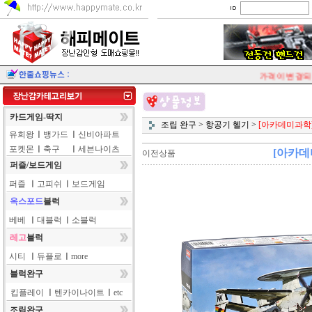
가격이 변경되는
카드게임-딱지
조립 완구
>
항공기 헬기
>
[아카데미과학] 
유희왕
ㅣ
뱅가드
ㅣ
신비아파트
포켓몬
ㅣ
축구
ㅣ
세븐나이츠
[아카데미
이전상품
퍼즐/보드게임
퍼즐
ㅣ
고피쉬
ㅣ
보드게임
옥스포드
블럭
베베
ㅣ
대블럭
ㅣ
소블럭
레고
블럭
시티
ㅣ
듀플로
ㅣ
more
블럭완구
킵플레이
ㅣ
텐카이나이트
ㅣ
etc
조립완구