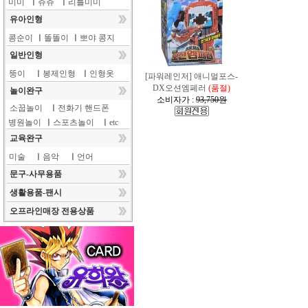
미미
ㅣ
쥬쥬
ㅣ
리틀미미
유아인형
콩순이
ㅣ
똘똘이
ㅣ
뽀야 콩지
일반인형
뚱이
ㅣ
봉제인형
ㅣ
인형옷
[파워레인저] 애니멀포스-
DX오션엠페러
(품절)
놀이완구
소비자가 :
93,750원
소꿉놀이
ㅣ
전화기 핸드폰
병원놀이
ㅣ
스포츠놀이
ㅣ
etc
교육완구
미술
ㅣ
음악
ㅣ
언어
문구-사무용품
생활용품-팬시
오프라인매장 전용상품