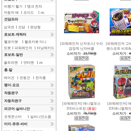
비행기 헬기
ㅣ
탱크 전차
자동차 배
ㅣ
조이드
ㅣ
etc
건담프라
삼국전
ㅣ
건담
ㅣ
완성형
로보트-캐릭터
헬로카봇
ㅣ
헬로카봇 미니
[파워레인저 닌자포스] 수리
[파워레인저 고
또봇
ㅣ
파워레인저
ㅣ
터닝메카드
검장착 닌자버클
랜스포트 비트&스
소비자가 :
23,750원
소비자가 :
4
로보트-일반
울트라맨
ㅣ
얏타맨
ㅣ
etc
총-칼
에어건
ㅣ
전동건
ㅣ
전자총
팽이-요요
작동완구
자동차완구
[파워레인저] 애니멀포스
[파워레인저] 
DX비스트킹
(품절)
DX애니멀체
피규어-실바니안
소비자가 :
78,750원
소비자가 :
4
포켓몬스터
ㅣ
실비니안소품
미미-쥬쥬-바비