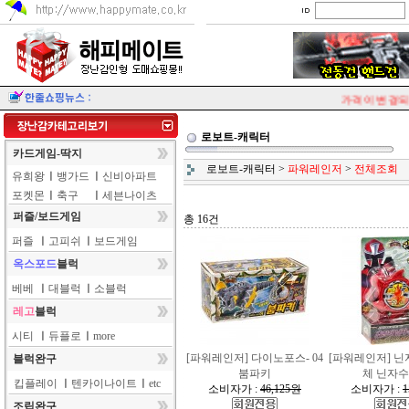
가격이 변경되는
로보트-캐릭터
카드게임-딱지
로보트-캐릭터
>
파워레인저
>
전체조회
유희왕
ㅣ
뱅가드
ㅣ
신비아파트
포켓몬
ㅣ
축구
ㅣ
세븐나이츠
퍼즐/보드게임
총 16건
퍼즐
ㅣ
고피쉬
ㅣ
보드게임
옥스포드
블럭
베베
ㅣ
대블럭
ㅣ
소블럭
레고
블럭
시티
ㅣ
듀플로
ㅣ
more
[파워레인저] 다이노포스- 04
[파워레인저] 닌
블럭완구
붐파키
체 닌자
킵플레이
ㅣ
텐카이나이트
ㅣ
etc
소비자가 :
46,125원
소비자가 :
1
조립완구